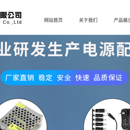
网站首页
关于我们
产品展
公司简介
开关电
企业活动
电脑电源适
公司环境
苹果电源适
企业荣誉实力
TYPE-C/微
生产厂房
恒流电源适
联系我们
插墙式/多功
车载充电
旅行插座/充
白噪音睡