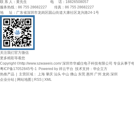
联 系 人：黄先生 电 话：18826508057
服务热线：86 755 28682227 传真：86 755 28682227
地 址：广东省深圳市龙岗区园山街道大康社区龙兴路24-1号
关注我们官方微信
更多精彩等着您
Copyright ©http://www.szwaweis.com/ 深圳市华威仕电子科技有限公司 专业从事于
粤ICP备17052845号-1
Powered by
祥云平台
技术支持：
华企立方
热推产品
| 主营区域：
上海
肇庆
汕头
中山
佛山
东莞
惠州
广州
龙岗
深圳
企业分站
|
网站地图
|
RSS
|
XML