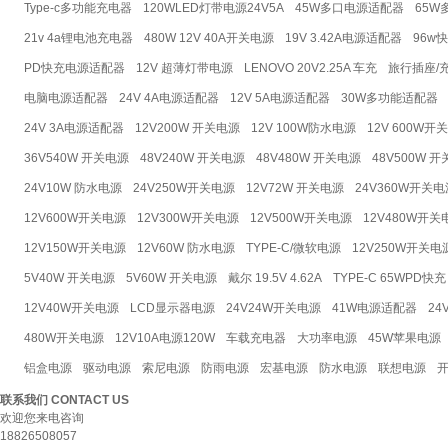
Type-c多功能充电器
120WLED灯带电源24V5A
45W多口电源适配器
65W
21v 4a锂电池充电器
480W 12V 40A开关电源
19V 3.42A电源适配器
96w
PD快充电源适配器
12V 超薄灯带电源
LENOVO 20V2.25A 车充
旅行插座/
电脑电源适配器
24V 4A电源适配器
12V 5A电源适配器
30W多功能适配器
24V 3A电源适配器
12V200W 开关电源
12V 100W防水电源
12V 600W开
36V540W 开关电源
48V240W 开关电源
48V480W 开关电源
48V500W 
24V10W 防水电源
24V250W开关电源
12V72W 开关电源
24V360W开关电
12V600W开关电源
12V300W开关电源
12V500W开关电源
12V480W开关
12V150W开关电源
12V60W 防水电源
TYPE-C/微软电源
12V250W开关电
5V40W 开关电源
5V60W 开关电源
戴尔 19.5V 4.62A
TYPE-C 65WPD快充
12V40W开关电源
LCD显示器电源
24V24W开关电源
41W电源适配器
24
480W开关电源
12V10A电源120W
车载充电器
大功率电源
45W苹果电源
铝盒电源
驱动电源
索尼电源
防雨电源
宏基电源
防水电源
联想电源
联系我们
CONTACT US
欢迎您来电咨询
18826508057