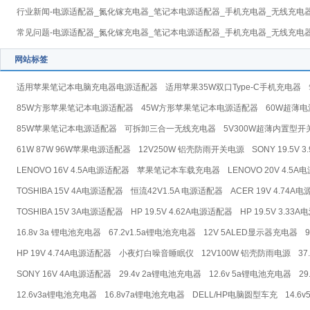
行业新闻-电源适配器_氮化镓充电器_笔记本电源适配器_手机充电器_无线充电
常见问题-电源适配器_氮化镓充电器_笔记本电源适配器_手机充电器_无线充电
网站标签
适用苹果笔记本电脑充电器电源适配器
适用苹果35W双口Type-C手机充电器
85W方形苹果笔记本电源适配器
45W方形苹果笔记本电源适配器
60W超薄电
85W苹果笔记本电源适配器
可拆卸三合一无线充电器
5V300W超薄内置型开
61W 87W 96W苹果电源适配器
12V250W 铝壳防雨开关电源
SONY 19.5V
LENOVO 16V 4.5A电源适配器
苹果笔记本车载充电器
LENOVO 20V 4.5
TOSHIBA 15V 4A电源适配器
恒流42V1.5A 电源适配器
ACER 19V 4.74A
TOSHIBA 15V 3A电源适配器
HP 19.5V 4.62A电源适配器
HP 19.5V 3.33
16.8v 3a 锂电池充电器
67.2v1.5a锂电池充电器
12V 5ALED显示器充电器
HP 19V 4.74A电源适配器
小夜灯白噪音睡眠仪
12V100W 铝壳防雨电源
37
SONY 16V 4A电源适配器
29.4v 2a锂电池充电器
12.6v 5a锂电池充电器
2
12.6v3a锂电池充电器
16.8v7a锂电池充电器
DELL/HP电脑圆型车充
14.6