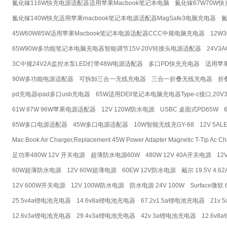
氮化镓116W快充电源适配器适用苹果Macbook笔记本电脑
氮化镓67W70W快
氮化镓140W快充适用苹果macbook笔记本电源适配器MagSafe3电脑充电器
氮
45W60W85W适用苹果Macbook笔记本电源适配器CCC中规电脑充电器
12W
65W90W多功能笔记本电脑充电器智能调节15V-20V转接头电源适配器
24V3
3C中规24V2A监控水泵LED灯带48W电源适配器
多口PD快充充电器
适用苹
90W多功能电源适配器
可拆卸三合一无线充电器
三合一折叠无线充电器
折
pd充电器ipad多口usb充电器
65W适用DEll笔记本电脑充电器Type-c接口,20V
61W 87W 96W苹果电源适配器
12V 120W防水电源
USBC 桌面式PD65W
65W多口电源适配器
45W多口电源适配器
10W智能无线充GY-68
12V 5
Mac Book Air Charger,Replacement 45W Power Adapter Magnetic T-Tip Ac Ch
足功率480W 12V 开关电源
超薄防水电源60W
480W 12V 40A开关电源
12
60W超薄防水电源
12V 60W超薄电源
60EW 12V防水电源
戴尔 19.5V 4.62
12V 600W开关电源
12V 100W防水电源
防水电源 24V 100W
Surface微软 
25.5v4a锂电池充电器
14.6v8a锂电池充电器
67.2v1.5a锂电池充电器
21v
12.6v3a锂电池充电器
29.4v3a锂电池充电器
42v 3a锂电池充电器
12.6v