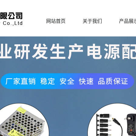
网站首页
关于我们
产品展
公司简介
开关电
企业活动
电脑电源适
公司环境
苹果电源适
企业荣誉实力
TYPE-C/微
生产厂房
恒流电源适
联系我们
插墙式/多功
车载充电
旅行插座/充
白噪音睡