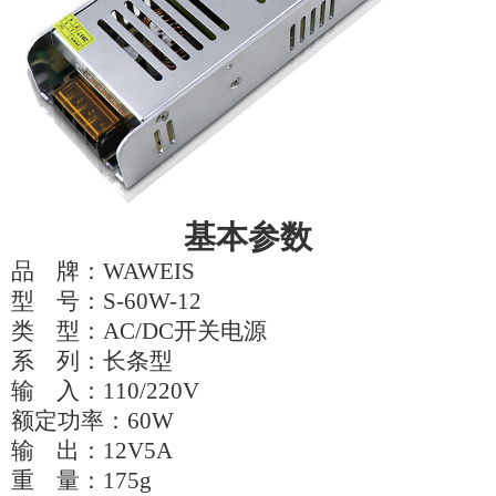
基本参数
品 牌：WAWEIS
型 号：S-60W-12
类 型：AC/DC开关电源
系 列：长条型
输 入：110/220V
额定功率：60W
输 出：12V5A
重 量：175g